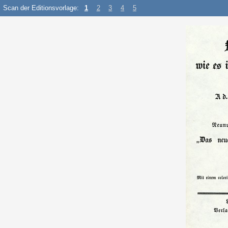
Scan der Editionsvorlage:
1
2
3
4
5