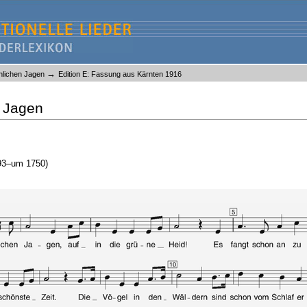
→
öhlichen Jagen
Edition E: Fassung aus Kärnten 1916
n Jagen
693–um 1750)