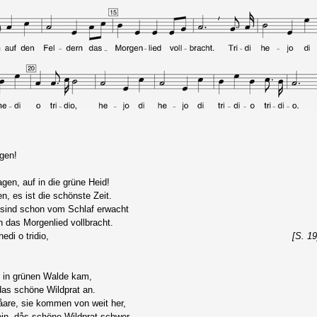
gen!
gen, auf in die grüne Heid!
n, es ist die schönste Zeit.
 sind schon vom Schlaf erwacht
 das Morgenlied vollbracht.
hedi o tridio,
[S. 19
r in grünen Walde kam,
das schöne Wildprat an.
are, sie kommen von weit her,
in, dås schöne Wildprat schwer.