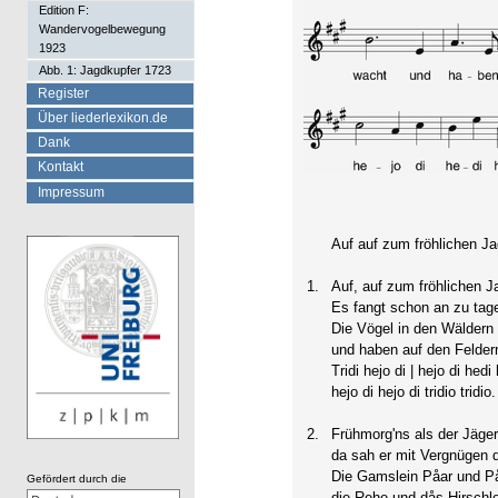
Edition F:
Wandervogelbewegung
1923
Abb. 1: Jagdkupfer 1723
Register
Über liederlexikon.de
Dank
Kontakt
Impressum
Auf auf zum fröhlichen Ja
1.
Auf, auf zum fröhlichen Ja
Es fangt schon an zu tage
Die Vögel in den Wäldern
und haben auf den Feldern
Tridi hejo di | hejo di hedi 
hejo di hejo di tridio tridio.
2.
Frühmorg'ns als der Jäge
da sah er mit Vergnügen 
Die Gamslein Påar und På
Gefördert durch die
die Rehe und dås Hirschle