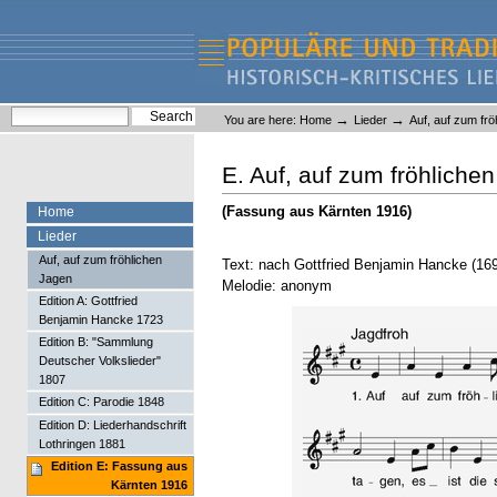
Skip
Skip
to
to
content.
navigation
Liederlexikon
Personal
Search Site
→
→
You are here:
Home
Lieder
Auf, auf zum fr
tools
Advanced Search…
E. Auf, auf zum fröhliche
(Fassung aus Kärnten 1916)
Home
Lieder
Auf, auf zum fröhlichen
Text: nach Gottfried Benjamin Hancke (1
Jagen
Melodie: anonym
Edition A: Gottfried
Benjamin Hancke 1723
Edition B: "Sammlung
Deutscher Volkslieder"
1807
Edition C: Parodie 1848
Edition D: Liederhandschrift
Lothringen 1881
Edition E: Fassung aus
Kärnten 1916