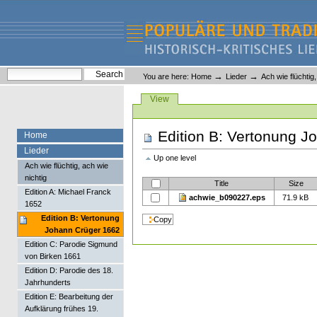
Skip
Skip
to
to
content.
navigation
Liederlexikon
Personal
Search Site
→
→
You are here:
Home
Lieder
Ach wie flüchtig
tools
Advanced Search…
Views
View
Edition B: Vertonung J
Home
Lieder
Up one level
Ach wie flüchtig, ach wie
nichtig
Title
Size
Edition A: Michael Franck
achwie_b090227.eps
71.9 kB
1652
Edition B: Vertonung
Johann Crüger 1662
Edition C: Parodie Sigmund
von Birken 1661
Edition D: Parodie des 18.
Jahrhunderts
Edition E: Bearbeitung der
Aufklärung frühes 19.