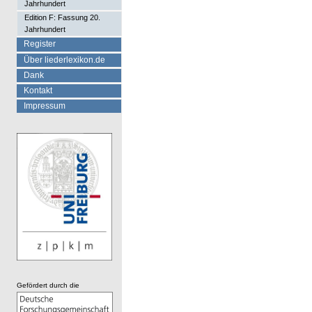
Jahrhundert
Edition F: Fassung 20.
Jahrhundert
Register
Über liederlexikon.de
Dank
Kontakt
Impressum
Gefördert durch die