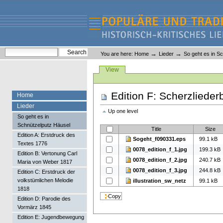
Skip
Skip
to
to
content.
navigation
Liederlexikon
Personal
Search Site
→
→
You are here:
Home
Lieder
So geht es in S
tools
Advanced Search…
Views
View
Edition F: Scherzliede
Home
Lieder
Up one level
So geht es in
Schnützelputz Häusel
Title
Size
Edition A: Erstdruck des
Sogeht_f090331.eps
99.1 kB
Textes 1776
0078_edition_f_1.jpg
199.3 kB
Edition B: Vertonung Carl
0078_edition_f_2.jpg
240.7 kB
Maria von Weber 1817
0078_edition_f_3.jpg
244.8 kB
Edition C: Erstdruck der
volkstümlichen Melodie
illustration_sw_netz
99.1 kB
1818
Edition D: Parodie des
Vormärz 1845
Edition E: Jugendbewegung