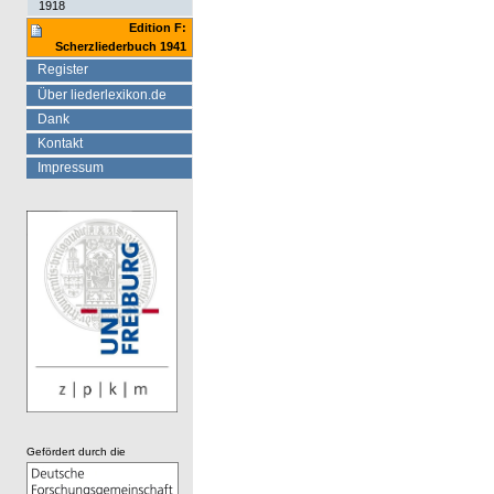
1918
Edition F:
Scherzliederbuch 1941
Register
Über liederlexikon.de
Dank
Kontakt
Impressum
Gefördert durch die