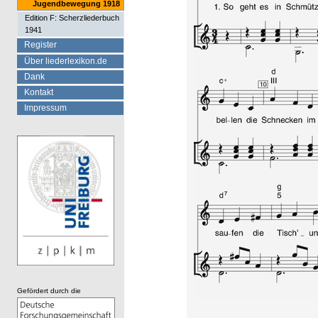
Jugendbewegung 1918
Edition F: Scherzliederbuch
1941
Register
Über liederlexikon.de
Dank
Kontakt
Impressum
Gefördert durch die