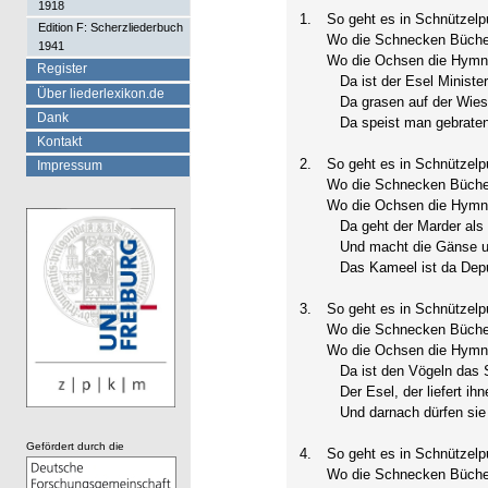
1918
1.
So geht es in Schnützelp
Edition F: Scherzliederbuch
Wo die Schnecken Bücher
1941
Wo die Ochsen die Hymn
Register
Da ist der Esel Ministe
Über liederlexikon.de
Da grasen auf der Wies
Dank
Da speist man gebratene
Kontakt
2.
So geht es in Schnützelp
Impressum
Wo die Schnecken Bücher
Wo die Ochsen die Hymn
Da geht der Marder als 
Und macht die Gänse u
Das Kameel ist da Deputi
3.
So geht es in Schnützelp
Wo die Schnecken Bücher
Wo die Ochsen die Hymn
Da ist den Vögeln das S
Der Esel, der liefert ihn
Und darnach dürfen sie 
Gefördert durch die
4.
So geht es in Schnützelp
Wo die Schnecken Bücher