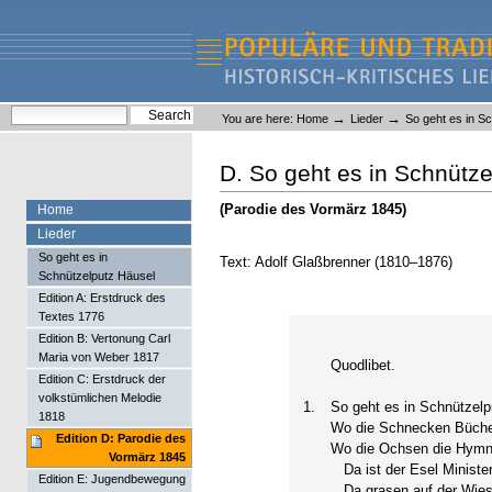
Skip
Skip
to
to
content.
navigation
Liederlexikon
Personal
Search Site
→
→
You are here:
Home
Lieder
So geht es in S
tools
Advanced Search…
D. So geht es in Schnütze
(Parodie des Vormärz 1845)
Home
Lieder
So geht es in
Text: Adolf Glaßbrenner (1810–1876)
Schnützelputz Häusel
Edition A: Erstdruck des
Textes 1776
Edition B: Vertonung Carl
Maria von Weber 1817
Quodlibet.
Edition C: Erstdruck der
volkstümlichen Melodie
1.
So geht es in Schnützelp
1818
Wo die Schnecken Bücher
Edition D: Parodie des
Wo die Ochsen die Hymn
Vormärz 1845
Da ist der Esel Ministe
Edition E: Jugendbewegung
Da grasen auf der Wies