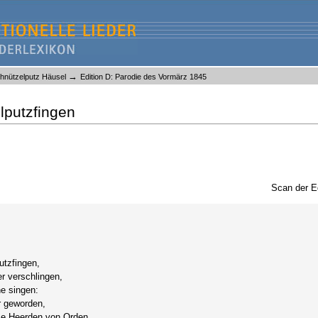
→
chnützelputz Häusel
Edition D: Parodie des Vormärz 1845
lputzfingen
Scan der E
utzfingen,
 verschlingen,
e singen:
r geworden,
e Heerden von Orden,