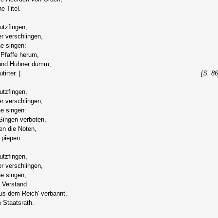
 Titel.
utzfingen,
 verschlingen,
e singen:
Pfaffe herum,
nd Hühner dumm,
rter. |
[S. 86
utzfingen,
 verschlingen,
e singen:
ingen verboten,
en die Noten,
piepen.
utzfingen,
 verschlingen,
e singen;
 Verstand
us dem Reich' verbannt,
 Staatsrath.