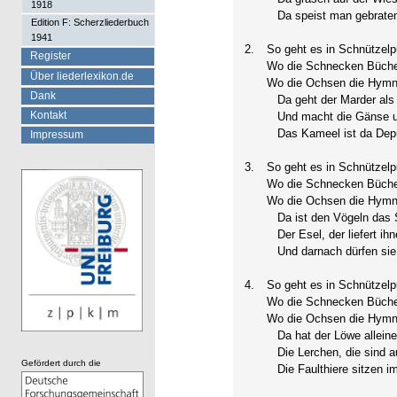
1918
Da speist man gebratene
Edition F: Scherzliederbuch
1941
2.
So geht es in Schnützelp
Register
Wo die Schnecken Bücher
Über liederlexikon.de
Wo die Ochsen die Hymn
Dank
Da geht der Marder als 
Kontakt
Und macht die Gänse u
Das Kameel ist da Deputi
Impressum
3.
So geht es in Schnützelp
Wo die Schnecken Bücher
Wo die Ochsen die Hymn
Da ist den Vögeln das S
Der Esel, der liefert ihn
Und darnach dürfen sie 
4.
So geht es in Schnützelp
Wo die Schnecken Bücher
Wo die Ochsen die Hymn
Da hat der Löwe alleine
Die Lerchen, die sind a
Gefördert durch die
Die Faulthiere sitzen im