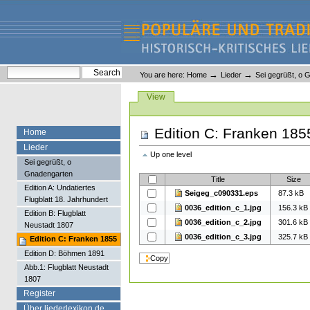
Skip
Skip
to
to
content.
navigation
Liederlexikon
Personal
Search Site
→
→
You are here:
Home
Lieder
Sei gegrüßt, o 
tools
Advanced Search…
Views
View
Edition C: Franken 185
Home
Lieder
Up one level
Sei gegrüßt, o
Gnadengarten
Title
Size
Edition A: Undatiertes
Seigeg_c090331.eps
87.3 kB
Flugblatt 18. Jahrhundert
0036_edition_c_1.jpg
156.3 kB
Edition B: Flugblatt
0036_edition_c_2.jpg
301.6 kB
Neustadt 1807
0036_edition_c_3.jpg
325.7 kB
Edition C: Franken 1855
Edition D: Böhmen 1891
Abb.1: Flugblatt Neustadt
1807
Register
Über liederlexikon.de