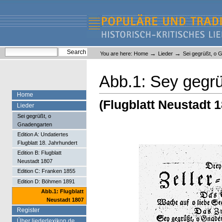
Skip
Skip
to
to
content.
navigation
Liederlexikon
Personal
Search Site
→
→
You are here:
Home
Lieder
Sei gegrüßt, o 
tools
Advanced Search…
Abb.1: Sey gegr
Home
(Flugblatt Neustadt 
Lieder
Sei gegrüßt, o
Gnadengarten
Edition A: Undatiertes
Flugblatt 18. Jahrhundert
Edition B: Flugblatt
Neustadt 1807
Edition C: Franken 1855
Edition D: Böhmen 1891
Abb.1: Flugblatt
Neustadt 1807
Register
Über liederlexikon.de