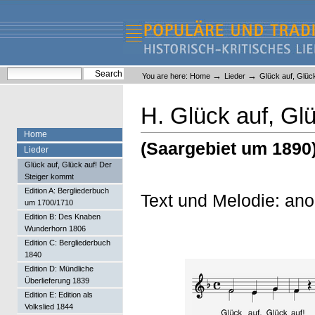
Skip
Skip
to
to
content.
navigation
Liederlexikon
Personal
Search Site
→
→
You are here:
Home
Lieder
Glück auf, Glüc
tools
Advanced Search…
H. Glück auf, G
Home
(Saargebiet um 1890
Lieder
Glück auf, Glück auf! Der
Steiger kommt
Edition A: Bergliederbuch
Text und Melodie: an
um 1700/1710
Edition B: Des Knaben
Wunderhorn 1806
Edition C: Bergliederbuch
1840
Edition D: Mündliche
Überlieferung 1839
Edition E: Edition als
Volkslied 1844