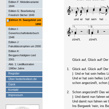
Edition F: Melodievariante
1844
Edition G: Bearbeitung
Friedrich Silcher 1849
Edition H: Saargebiet um
1890
Edition I:
Gewerkschaftsliederbuch
1948
Edition J:
Fakultätsstrophen um 2000
Edition K:
Berggeschädigten-Lied
2001
Glück auf, Glück auf! D
Abb. 1: Liedillustration
1980er Jahre
1.
Glück auf, Glück auf! D
Register
|: Und er hat sein helles L
Und er hat sein helles Lic
Über liederlexikon.de
schon angezünd't, schon |
Dank
Kontakt
2.
Schon angezünd't! Das wir
Impressum
|: Und damit nun fahren wi
Und damit nun fahren wir 
Ins Bergwerk 'nein, ins Ber