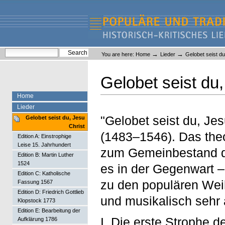
Skip
Skip
to
to
content.
navigation
Liederlexikon
Personal
Search Site
→
→
You are here:
Home
Lieder
Gelobet seist du
tools
Advanced Search…
Gelobet seist du,
Home
Lieder
"Gelobet seist du, Jes
Gelobet seist du, Jesu
Christ
(1483–1546). Das theo
Edition A: Einstrophige
Leise 15. Jahrhundert
zum Gemeinbestand der
Edition B: Martin Luther
1524
es in der Gegenwart –
Edition C: Katholische
zu den populären Weih
Fassung 1567
Edition D: Friedrich Gottlieb
und musikalisch sehr 
Klopstock 1773
Edition E: Bearbeitung der
I. Die erste Strophe d
Aufklärung 1786