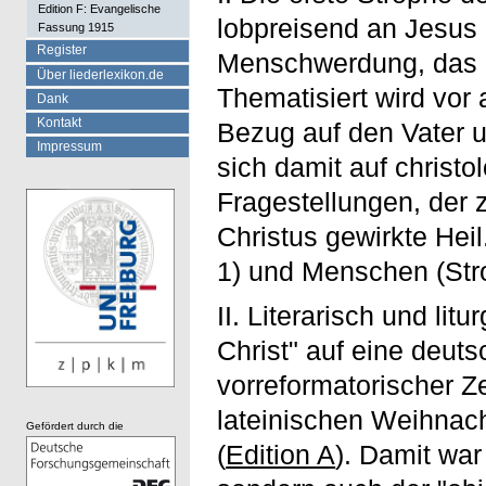
Edition F: Evangelische
lobpreisend an Jesus
Fassung 1915
Register
Menschwerdung, das in
Über liederlexikon.de
Thematisiert wird vor 
Dank
Kontakt
Bezug auf den Vater u
Impressum
sich damit auf christo
Fragestellungen, der z
Christus gewirkte Heil
1) und Menschen (Str
II. Literarisch und li
Christ" auf eine deut
vorreformatorischer Z
lateinischen Weihnac
Gefördert durch die
(
Edition A
). Damit war