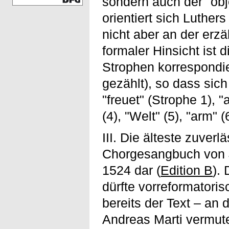
sondern auch der "obj
orientiert sich Luthers
nicht aber an der erz
formaler Hinsicht ist 
Strophen korrespondi
gezählt), so dass sic
"freuet" (Strophe 1), "a
(4), "Welt" (5), "arm" (
III. Die älteste zuverl
Chorgesangbuch von 
1524 dar (
Edition B
).
dürfte vorreformatoris
bereits der Text – an 
Andreas Marti vermute