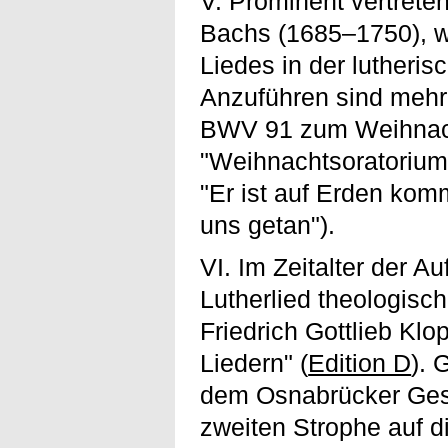
V. Prominent vertrete
Bachs (1685–1750), w
Liedes in der lutheris
Anzuführen sind mehr
BWV 91 zum Weihnacht
"Weihnachtsoratorium"
"Er ist auf Erden komm
uns getan").
VI. Im Zeitalter der 
Lutherlied theologisch
Friedrich Gottlieb Kl
Liedern" (
Edition D
). 
dem Osnabrücker Gesa
zweiten Strophe auf di