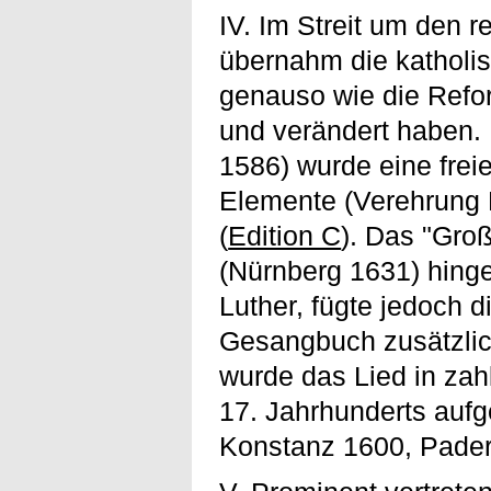
IV. Im Streit um den 
übernahm die katholis
genauso wie die Refor
und verändert haben.
1586) wurde eine frei
Elemente (Verehrung M
(
Edition C
). Das "Gro
(Nürnberg 1631) hing
Luther, fügte jedoch d
Gesangbuch zusätzlic
wurde das Lied in zah
17. Jahrhunderts auf
Konstanz 1600, Paderb