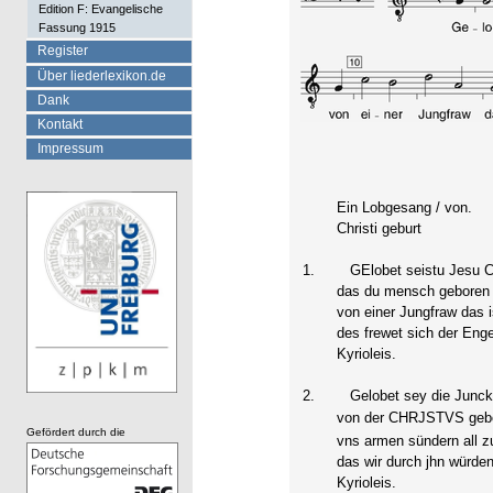
Edition F: Evangelische
Fassung 1915
Register
Über liederlexikon.de
Dank
Kontakt
Impressum
Ein Lobgesang / von.
Christi geburt
1.
GElobet seistu Jesu Ch
das du mensch geboren b
von einer Jungfraw das i
des frewet sich der Enge
Kyrioleis.
2.
Gelobet sey die Junckf
von der CHRJSTVS gebor
Gefördert durch die
vns armen sündern all zu
das wir durch jhn würden
Kyrioleis.