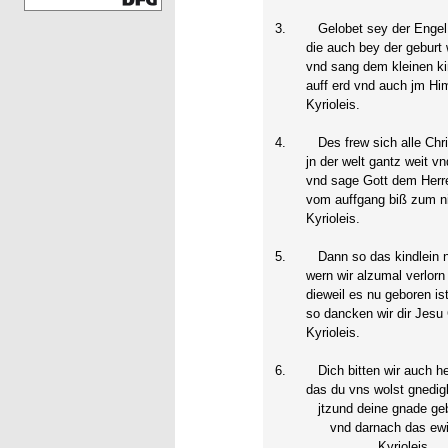
3.
Gelobet sey der Engel 
die auch bey der geburt 
vnd sang dem kleinen kin
auff erd vnd auch jm Him
Kyrioleis.
4.
Des frew sich alle Chri
jn der welt gantz weit vnd
vnd sage Gott dem Herr
vom auffgang biß zum n
Kyrioleis.
5.
Dann so das kindlein ni
wern wir alzumal verlorn 
dieweil es nu geboren ist
so dancken wir dir Jesu 
Kyrioleis.
6.
Dich bitten wir auch her
das du vns wolst gnedigl
jtzund deine gnade ge
vnd darnach das ewig
Kyrioleis.