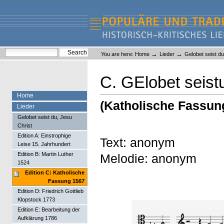
Skip
Skip
to
to
content.
navigation
Liederlexikon
Personal
Search Site
→
→
You are here:
Home
Lieder
Gelobet seist du
tools
Advanced Search…
C. GElobet seist
Home
(Katholische Fassun
Lieder
Gelobet seist du, Jesu
Christ
Edition A: Einstrophige
Text: anonym
Leise 15. Jahrhundert
Edition B: Martin Luther
Melodie: anonym
1524
Edition C: Katholische
Fassung 1567
Edition D: Friedrich Gottlieb
Klopstock 1773
Edition E: Bearbeitung der
Aufklärung 1786