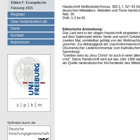
Edition F: Evangelische
Handschrift Wolfenbüttel Extrav. 300.1, f. 32'–33 
Fassung 1915
deutschen Mittelalters. Melodien und Texte handsch
Register
Abb. 30.
DVA: V 2 fol 45
Über liederlexikon.de
Dank
Editorische Anmerkung:
Das Lied wird in der obigen Handschrift eingeleitet
Kontakt
auf dem Saitenspiel deiner Seele und sprich Gelobet
zweites Mal, unmittelbar gefolgt von der Weihnach
Impressum
unsicher. Zur Abhängigkeit der (nachreformatorisch
Ökumenischer Liederkommentar zum Katholischen, 
Sammlung).
"Gelobet seist du Jesu Christ" ist auch in einer älte
crist". Diese Handschrift wird auf das Jahr 1380 
als Quelle niederdeutscher Kirchenlieder des Mittel
Gefördert durch die