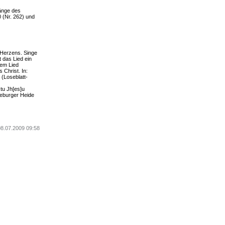
sänge des
0 (Nr. 262) und
s Herzens. Singe
t das Lied ein
sem Lied
 Christ. In:
(Loseblatt-
stu Jh[es]u
neburger Heide
08.07.2009 09:58