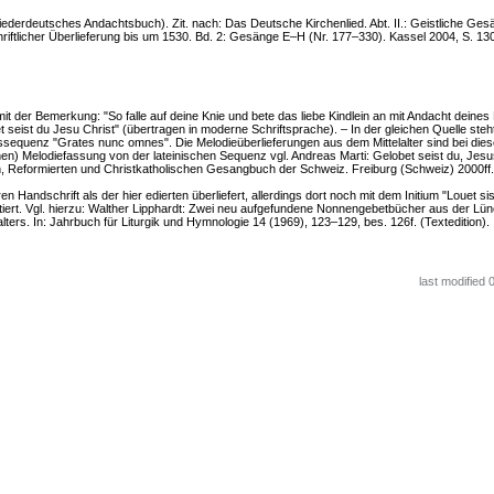
(Niederdeutsches Andachtsbuch). Zit. nach: Das Deutsche Kirchenlied. Abt. II.: Geistliche Ge
riftlicher Überlieferung bis um 1530. Bd. 2: Gesänge E–H (Nr. 177–330). Kassel 2004, S. 13
 mit der Bemerkung: "So falle auf deine Knie und bete das liebe Kindlein an mit Andacht deine
 seist du Jesu Christ" (übertragen in moderne Schriftsprache). – In der gleichen Quelle steh
tssequenz "Grates nunc omnes". Die Melodieüberlieferungen aus dem Mittelalter sind bei die
en) Melodiefassung von der lateinischen Sequenz vgl. Andreas Marti: Gelobet seist du, Jesus
Reformierten und Christkatholischen Gesangbuch der Schweiz. Freiburg (Schweiz) 2000ff. 
ren Handschrift als der hier edierten überliefert, allerdings dort noch mit dem Initium "Louet si
datiert. Vgl. hierzu: Walther Lipphardt: Zwei neu aufgefundene Nonnengebetbücher aus der Lü
alters. In: Jahrbuch für Liturgik und Hymnologie 14 (1969), 123–129, bes. 126f. (Textedition).
last modified