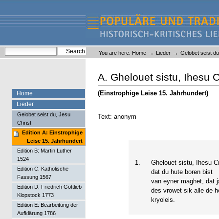
Skip
Skip
to
to
content.
navigation
Liederlexikon
Personal
Search Site
→
→
You are here:
Home
Lieder
Gelobet seist du
tools
Advanced Search…
A. Ghelouet sistu, Ihesu C
(Einstrophige Leise 15. Jahrhundert)
Home
Lieder
Gelobet seist du, Jesu
Text: anonym
Christ
Edition A: Einstrophige
Leise 15. Jahrhundert
Edition B: Martin Luther
1524
1.
Ghelouet sistu, Ihesu Cr
Edition C: Katholische
dat du hute boren bist
Fassung 1567
van eyner maghet, dat j
Edition D: Friedrich Gottlieb
des vrowet sik alle de 
Klopstock 1773
kryoleis.
Edition E: Bearbeitung der
Aufklärung 1786