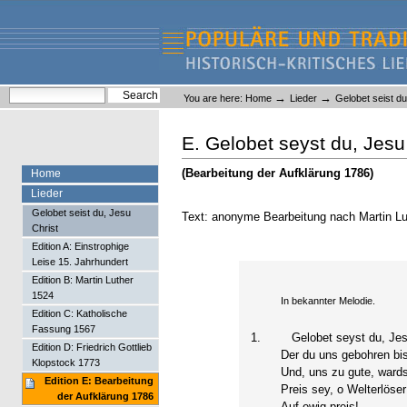
Skip
Skip
to
to
content.
navigation
Liederlexikon
Personal
Search Site
→
→
You are here:
Home
Lieder
Gelobet seist du
tools
Advanced Search…
E. Gelobet seyst du, Jesu
(Bearbeitung der Aufklärung 1786)
Home
Lieder
Gelobet seist du, Jesu
Text: anonyme Bearbeitung nach Martin Lu
Christ
Edition A: Einstrophige
Leise 15. Jahrhundert
Edition B: Martin Luther
1524
In bekannter Melodie.
Edition C: Katholische
Fassung 1567
1.
Gelobet seyst du, Jesu
Edition D: Friedrich Gottlieb
Der du uns gebohren bis
Klopstock 1773
Und, uns zu gute, wardst
Edition E: Bearbeitung
Preis sey, o Welterlöser 
der Aufklärung 1786
Auf ewig preis!