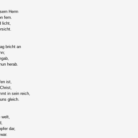
sern Herrn
n fern.
 licht,
rsicht.
tag bricht an
hn;
mgab,
nun herab.
en ist,
Christ,
mt in sein reich,
 uns gleich.
 welt,
d,
pfer dar,
 war.