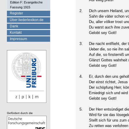
Edition F: Evangelische
Fassung 1915
2.
Dich unsern Heiland, un
Register
Sahn die väter schon vo
Über liederlexikon.de
Du, aller völker trost und
Dank
Du warst auch ihre zuve
Kontakt
Gelobt sey Gott!
Impressum
3.
Die nacht entflieht, der 
Ueber die, so nie ihn sa
Auf die, so finsterniß u
Glänzt Gottes wahrheit 
Gelobt sey Gott!
4.
Er, durch den uns geholf
Der einst richtet, Jesus 
Der schöpfung Herr, köm
Erniedrigt sich und wird
Gelobt sey Gott!
5.
Der Herr entsündiget die
Gefördert durch die
Wird für sie das lösegel
Stellt sich für uns zum o
Zu retten was verlohren