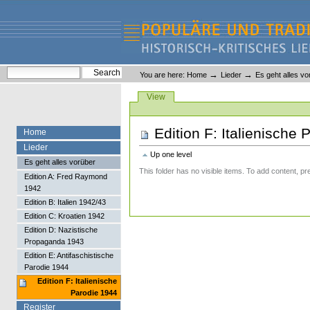
Skip
Skip
to
to
content.
navigation
Liederlexikon
Personal
Search Site
→
→
You are here:
Home
Lieder
Es geht alles vo
tools
Advanced Search…
Views
View
Edition F: Italienische 
Home
Lieder
Up one level
Es geht alles vorüber
This folder has no visible items. To add content, pr
Edition A: Fred Raymond
1942
Edition B: Italien 1942/43
Edition C: Kroatien 1942
Edition D: Nazistische
Propaganda 1943
Edition E: Antifaschistische
Parodie 1944
Edition F: Italienische
Parodie 1944
Register