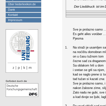
Über liederlexikon.de
Dank
Kontakt
Impressum
Sve je prolazno samo ..
Es geht alles vorüber ...
Pjesma
1.
Na straži je usamljen sa
na noćištu domobran ml
on u času tužnom tom
čezne sad za draganom
Sa oblakom hrli u dom
i sretan se grli sa njom,
kad se naglo prene iz t
tad tuźan si kazati zna:
Gefördert durch die
Sve je prolazno samo, i 
nakon žalosne zime, slij
Zato nadu ne gubi, sve 
a kad dvoje se ljubi, lag
2.
Da usud ublaži sad svoj