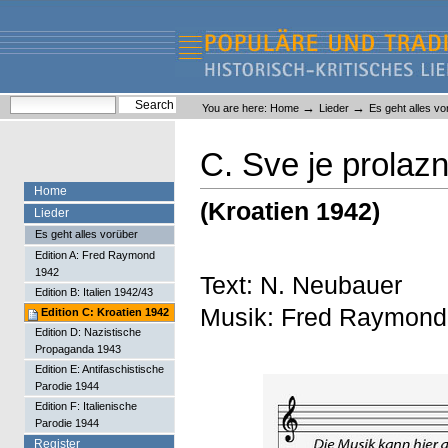
Skip
Skip
to
to
content.
navigation
Liederlexikon
Personal
Search Site
→
→
You are here:
Home
Lieder
Es geht alles vo
tools
Advanced Search…
C. Sve je prolaz
Home
(Kroatien 1942)
Lieder
Es geht alles vorüber
Edition A: Fred Raymond
1942
Text: N. Neubauer
Edition B: Italien 1942/43
Musik: Fred Raymond
Edition C: Kroatien 1942
Edition D: Nazistische
Propaganda 1943
Edition E: Antifaschistische
Parodie 1944
Edition F: Italienische
Parodie 1944
Register