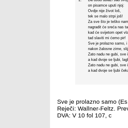
on pisamce uputi njoj:
Ovdje nije život loš,
tek se malo strpi još!
Za sve što je teško na
nagradit će sreća nas t
kad će svijetom opet vla
tad slaviti mi ćemo pir!
Sve je prolazno samo, i 
nakon žalosne zime, slij
Zato nadu ne gubi, sve 
a kad dvoje se ljubi, lag
Zato nadu ne gubi, sve 
a kad dvoje se ljubi čeka
Sve je prolazno samo (Es
Reječi: Wallner-Feltz. Pr
DVA: V 10 fol 107, c