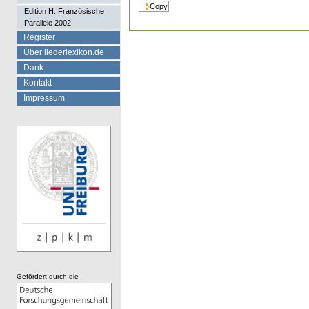
Edition H: Französische
Parallele 2002
Register
Über liederlexikon.de
Dank
Kontakt
Impressum
Gefördert durch die