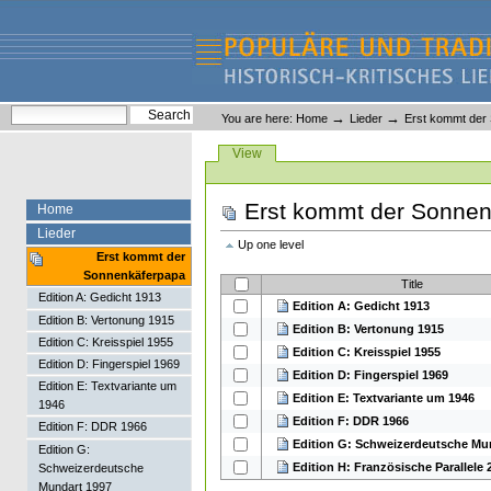
Skip
Skip
to
to
content.
navigation
Liederlexikon
Personal
Search Site
→
→
You are here:
Home
Lieder
Erst kommt der
tools
Advanced Search…
Views
View
Erst kommt der Sonnen
Home
Lieder
Up one level
Erst kommt der
Sonnenkäferpapa
Title
Edition A: Gedicht 1913
Edition A: Gedicht 1913
Edition B: Vertonung 1915
Edition B: Vertonung 1915
Edition C: Kreisspiel 1955
Edition C: Kreisspiel 1955
Edition D: Fingerspiel 1969
Edition D: Fingerspiel 1969
Edition E: Textvariante um
Edition E: Textvariante um 1946
1946
Edition F: DDR 1966
Edition F: DDR 1966
Edition G: Schweizerdeutsche Mu
Edition G:
Edition H: Französische Parallele 
Schweizerdeutsche
Mundart 1997