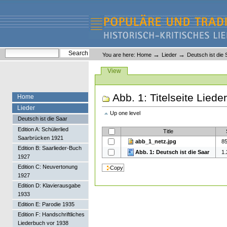
Skip
Skip
to
to
content.
navigation
Liederlexikon
Personal
Search Site
→
→
You are here:
Home
Lieder
Deutsch ist die 
tools
Advanced Search…
Views
View
Abb. 1: Titelseite Lied
Home
Lieder
Up one level
Deutsch ist die Saar
Edition A: Schülerlied
Title
Saarbrücken 1921
abb_1_netz.jpg
85
Edition B: Saarlieder-Buch
Abb. 1: Deutsch ist die Saar
1.
1927
Edition C: Neuvertonung
1927
Edition D: Klavierausgabe
1933
Edition E: Parodie 1935
Edition F: Handschriftliches
Liederbuch vor 1938