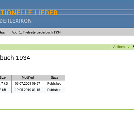
→
Saar
Abb. 1: Titelseite Liederbuch 1934
Actions
erbuch 1934
Size
Modified
State
.7 kB
08.07.2009 09:57
Published
2 kB
19.05.2010 01:15
Published