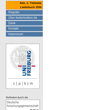
Abb. 1: Titelseite
Liederbuch 1934
Register
Über liederlexikon.de
Dank
Kontakt
Impressum
Gefördert durch die