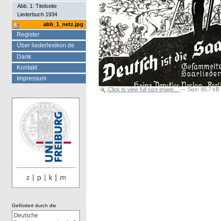
Abb. 1: Titelseite
Liederbuch 1934
abb_1_netz.jpg
Register
Über liederlexikon.de
Dank
Kontakt
Impressum
Click to view full-size image…
—
Size
:
85.7 kB
Gefördert durch die