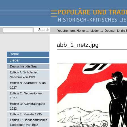
Skip
Skip
to
to
content.
navigation
Liederlexikon
Personal
Search Site
→
→
You are here:
Home
Lieder
Deutsch ist die 
tools
Advanced Search…
abb_1_netz.jpg
Home
Lieder
Deutsch ist die Saar
Edition A: Schülerlied
Saarbrücken 1921
Edition B: Saarlieder-Buch
1927
Edition C: Neuvertonung
1927
Edition D: Klavierausgabe
1933
Edition E: Parodie 1935
Edition F: Handschriftliches
Liederbuch vor 1938