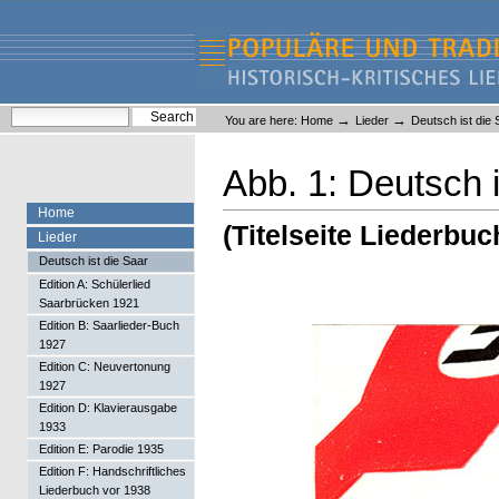
Skip
Skip
to
to
content.
navigation
Liederlexikon
Personal
Search Site
→
→
You are here:
Home
Lieder
Deutsch ist die 
tools
Advanced Search…
Abb. 1: Deutsch i
Home
(Titelseite Liederbuc
Lieder
Deutsch ist die Saar
Edition A: Schülerlied
Saarbrücken 1921
Edition B: Saarlieder-Buch
1927
Edition C: Neuvertonung
1927
Edition D: Klavierausgabe
1933
Edition E: Parodie 1935
Edition F: Handschriftliches
Liederbuch vor 1938