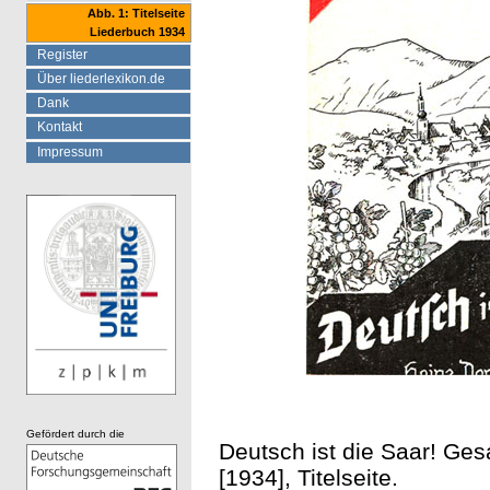
Abb. 1: Titelseite
Liederbuch 1934
Register
Über liederlexikon.de
Dank
Kontakt
Impressum
Gefördert durch die
Deutsch ist die Saar! Ges
[1934], Titelseite.