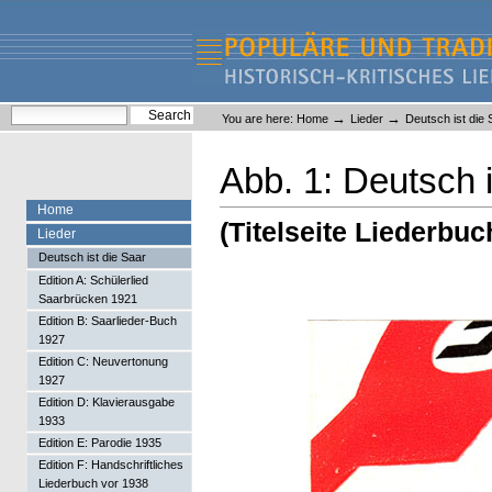
Skip
Skip
to
to
content.
navigation
Liederlexikon
Personal
Search Site
→
→
You are here:
Home
Lieder
Deutsch ist die 
tools
Advanced Search…
Abb. 1: Deutsch i
Home
(Titelseite Liederbuc
Lieder
Deutsch ist die Saar
Edition A: Schülerlied
Saarbrücken 1921
Edition B: Saarlieder-Buch
1927
Edition C: Neuvertonung
1927
Edition D: Klavierausgabe
1933
Edition E: Parodie 1935
Edition F: Handschriftliches
Liederbuch vor 1938