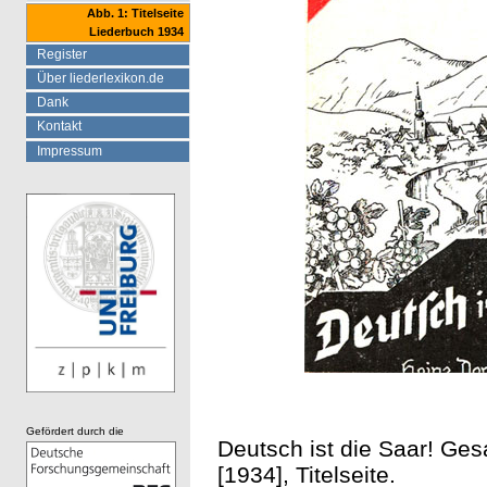
Abb. 1: Titelseite
Liederbuch 1934
Register
Über liederlexikon.de
Dank
Kontakt
Impressum
Gefördert durch die
Deutsch ist die Saar! Ges
[1934], Titelseite.