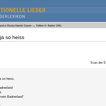
→
and in Deutschlands Gauen
Edition H: Baden 1951
ja so heiss
Scan der E
a so heiss,
adnerland
t.
mein Badnerland"
 ...