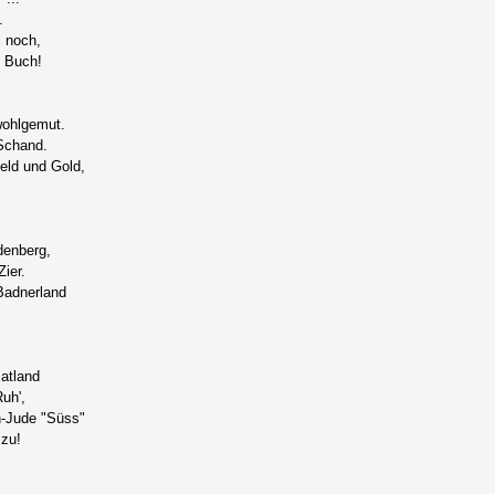
.
l noch,
s Buch!
wohlgemut.
Schand.
eld und Gold,
denberg,
ier.
Badnerland
atland
uh',
n-Jude "Süss"
 zu!