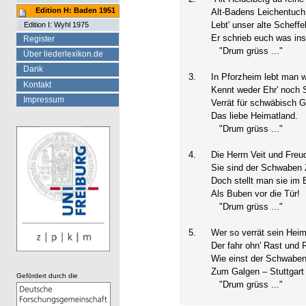
Edition H: Baden 1951
Alt-Badens Leichentuch
Lebt' unser alte Scheffe
Edition I: Wyhl 1975
Er schrieb euch was in
Register
"Drum grüss ..."
Über liederlexikon.de
Dank
3.
In Pforzheim lebt man 
Kontakt
Kennt weder Ehr' noch 
Impressum
Verrät für schwäbisch G
Das liebe Heimatland.
"Drum grüss ..."
4.
Die Herrn Veit und Freu
Sie sind der Schwaben Z
Doch stellt man sie im 
Als Buben vor die Tür!
"Drum grüss ..."
5.
Wer so verrät sein Heim
Der fahr ohn' Rast und R
Wie einst der Schwabe
Zum Galgen – Stuttgart
Gefördert durch die
"Drum grüss ..."