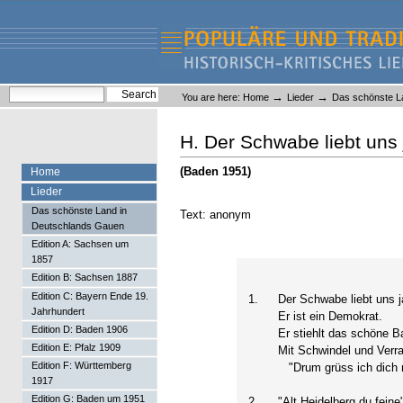
Skip
Skip
to
to
content.
navigation
Liederlexikon
Personal
Search Site
→
→
You are here:
Home
Lieder
Das schönste L
tools
Advanced Search…
H. Der Schwabe liebt uns 
(Baden 1951)
Home
Lieder
Das schönste Land in
Text: anonym
Deutschlands Gauen
Edition A: Sachsen um
1857
Edition B: Sachsen 1887
Edition C: Bayern Ende 19.
1.
Der Schwabe liebt uns j
Jahrhundert
Er ist ein Demokrat.
Edition D: Baden 1906
Er stiehlt das schöne B
Edition E: Pfalz 1909
Mit Schwindel und Verra
Edition F: Württemberg
"Drum grüss ich dich 
1917
Edition G: Baden um 1951
2.
"Alt Heidelberg du feine"