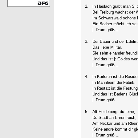
2.
In Haslach gräbt man Silb
Bei Freiburg wächst der 
Im Schwarzwald schöne 
Ein Badner möcht ich sei
|: Drum grüß ...
3.
Der Bauer und der Edelm
Das liebe Militär,
Sie sehn einander freundl
Und das ist |: Goldes wert
|: Drum grüß ...
4.
In Karlsruh ist die Reside
In Mannheim die Fabrik,
In Rastatt ist die Festung
Und das ist Badens Glüc
|: Drum grüß ...
5.
Alt-Heidelberg, du feine,
Du Stadt an Ehren reich,
Am Neckar und am Rhein
Keine andre kommt dir gl
|: Drum grüß ...