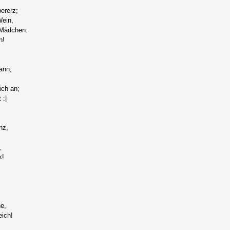
ererz;
Wein,
Mädchen:
n!
ann,
ich an;
 :|
nz,
,
k!
e,
eich!