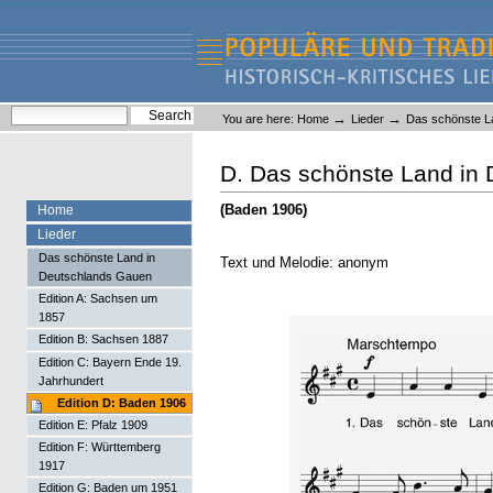
Skip
Skip
to
to
content.
navigation
Liederlexikon
Personal
Search Site
→
→
You are here:
Home
Lieder
Das schönste L
tools
Advanced Search…
D. Das schönste Land in
(Baden 1906)
Home
Lieder
Das schönste Land in
Text und Melodie: anonym
Deutschlands Gauen
Edition A: Sachsen um
1857
Edition B: Sachsen 1887
Edition C: Bayern Ende 19.
Jahrhundert
Edition D: Baden 1906
Edition E: Pfalz 1909
Edition F: Württemberg
1917
Edition G: Baden um 1951