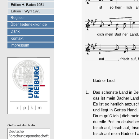
Edition H: Baden 1951
Edition I: Wyhl 1975
Register
Über liederlexikon.de
Dank
Kontakt
Impressum
Badner Lied.
1.
Das schönste Land in De
das ist mein Badner Land
Es ist so herrlich anzusc
und liegt in Gottes Hand.
Drum grüß ich | dich mei
du edle Perl im deutsche
Gefördert durch die
frisch auf, frisch auf, fris
frisch auf mein Badner L