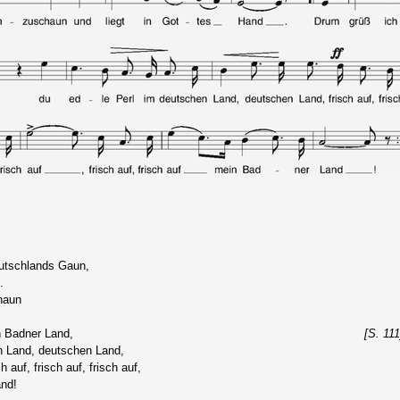
utschlands Gaun,
.
haun
n Badner Land,
[S. 111
n Land, deutschen Land,
ch auf, frisch auf, frisch auf,
and!