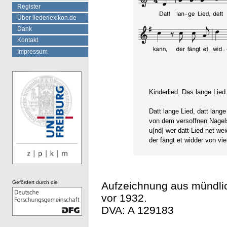
Register
Über liederlexikon.de
Dank
Kontakt
Impressum
Kinderlied. Das lange Lied
Datt lange Lied, datt lange
von dem versoffnen Nage
u[nd] wer datt Lied net we
der fängt et widder von vie
Gefördert durch die
Aufzeichnung aus mündlic
vor 1932.
DVA: A 129183