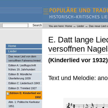
Skip
Skip
to
to
content.
navigation
Liederlexikon
Personal
Search Site
→
→
You are here:
Home
Lieder
Das neue Lied 
tools
Advanced Search…
E. Datt lange Lie
Home
versoffnen Nage
Lieder
Das neue Lied von dem
(Kinderlied vor 1932)
versoffnen Fahnenschmied
Edition A: Liedflugschrift
frühes 19. Jahrhundert
Edition B: Mündliche
Text und Melodie: an
Überlieferung 1839
Edition C: Liederbuch 1843
Edition D: Trinklied 1927
Edition E: Kinderlied vor
1932
Abb. 1: Politische Karikatur
1851