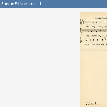
Scan der Editionsvorlage:
1