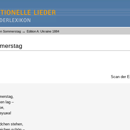
→
en Sommerstag
Edition A: Ukraine 1884
mmerstag
Scan der E
erstag,
ten lag –
оя,
вушка!
ädchen stehen,
eichen schön –