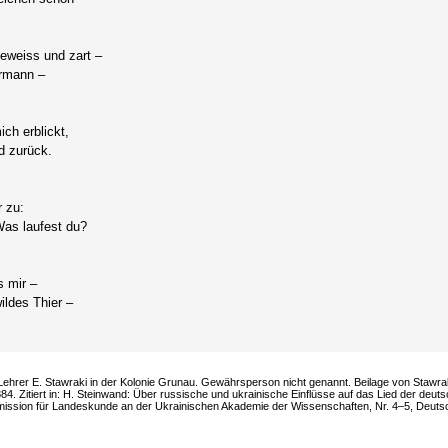
eweiss und zart –
ermann –
ch erblickt,
d zurück.
r zu:
Was laufest du?
s mir –
ildes Thier –
Lehrer E. Stawraki in der Kolonie Grunau. Gewährsperson nicht genannt. Beilage von Stawra
. Zitiert in: H. Steinwand: Über russische und ukrainische Einflüsse auf das Lied der deut
mission für Landeskunde an der Ukrainischen Akademie der Wissenschaften, Nr. 4–5, Deutsc