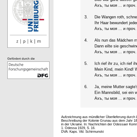
Ахъ, ты моя ... и проч.
3.
Die Wangen roth, schne
Ihr Haar bewundert jed
Ахъ, ты моя ... и проч.
4.
Als nun das Mädchen mi
Dann eilte sie geschwin
Ахъ, ты моя ... и проч.
Gefördert durch die
5.
Ich rief ihr zu, ich rief ih
Mein Kind, mein Kind! 
Ахъ, ты моя ... и проч.
6.
Ja, meine Mutter sagte'
Ein Mannsbild, sei ein w
Ахъ, ты моя ... и проч.
Aufzeichnung aus mündlicher Überlieferung durch 
Beschreibung der Kolonie Grunau aus dem Jahr 1884
in der Ukraine. In: Nachrichten der Odessaer Kom
1. Odessa 1929, S. 16.
DVA: Kaps. Vld. Schirmunski