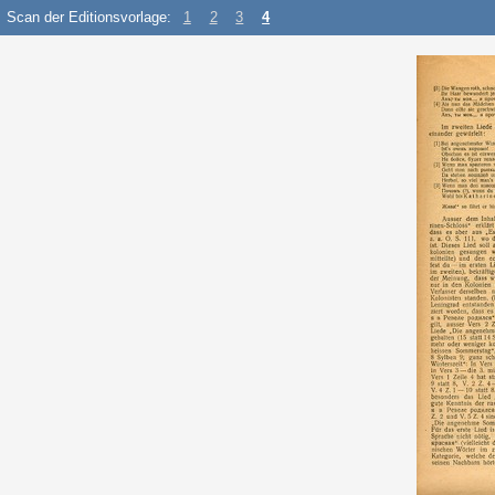
Scan der Editionsvorlage:
1
2
3
4