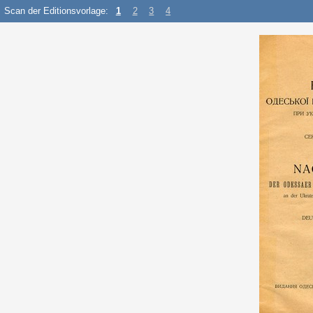
Scan der Editionsvorlage:
1
2
3
4