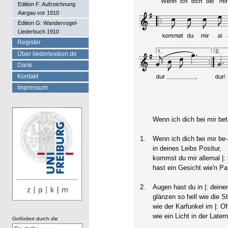
Edition F: Aufzeichnung
Aargau vor 1910
Edition G: Wandervogel-
Liederbuch 1910
Register
Über liederlexikon.de
Dank
Kontakt
Impressum
Wenn ich dich bei mir bet
1.
Wenn ich dich bei mir be- |
in deines Leibs Positur,
kommst du mir allemal |: b
hast ein Gesicht wie'n Pa
2.
Augen hast du in |: deine
glänzen so hell wie die St
wie der Karfunkel im |: Of
wie ein Licht in der Latern
Gefördert durch die