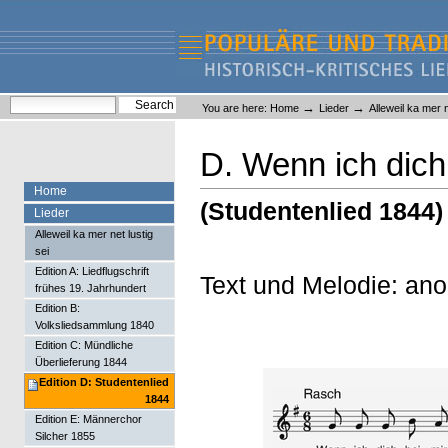
Skip
Skip
to
to
content.
navigation
Liederlexikon
Personal
Search Site
→
→
You are here:
Home
Lieder
Alleweil ka mer n
tools
Advanced Search…
D. Wenn ich dich 
Home
(Studentenlied 1844)
Lieder
Alleweil ka mer net lustig
sei
Edition A: Liedflugschrift
Text und Melodie: an
frühes 19. Jahrhundert
Edition B:
Volksliedsammlung 1840
Edition C: Mündliche
Überlieferung 1844
Edition D: Studentenlied
1844
Edition E: Männerchor
Silcher 1855