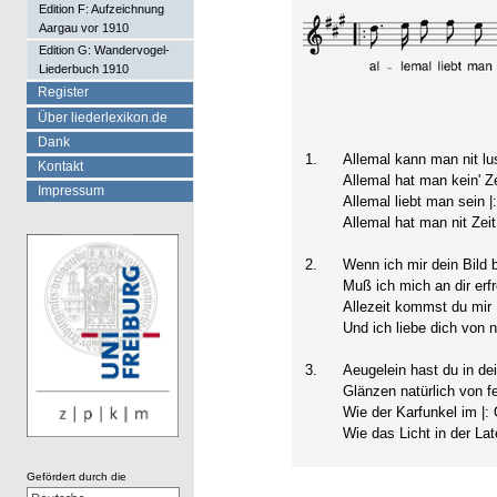
Edition F: Aufzeichnung
Aargau vor 1910
Edition G: Wandervogel-
Liederbuch 1910
Register
Über liederlexikon.de
Dank
1.
Allemal kann man nit lu
Kontakt
Allemal hat man kein' Ze
Impressum
Allemal liebt man sein |:
Allemal hat man nit Zeit
2.
Wenn ich mir dein Bild 
Muß ich mich an dir erf
Allezeit kommst du mir |
Und ich liebe dich von 
3.
Aeugelein hast du in d
Glänzen natürlich von f
Wie der Karfunkel im |: 
Wie das Licht in der Lat
Gefördert durch die