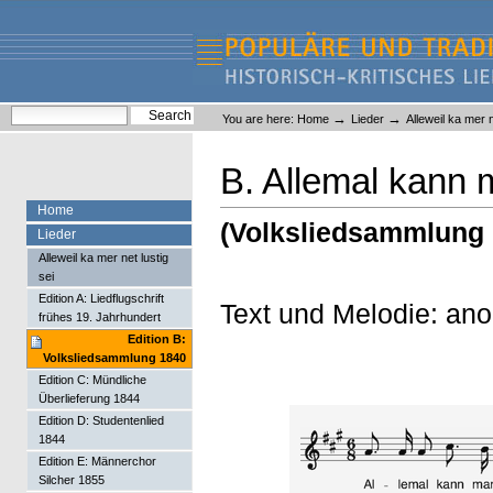
Skip
Skip
to
to
content.
navigation
Liederlexikon
Personal
Search Site
→
→
You are here:
Home
Lieder
Alleweil ka mer n
tools
Advanced Search…
B. Allemal kann m
Home
(Volksliedsammlung 
Lieder
Alleweil ka mer net lustig
sei
Edition A: Liedflugschrift
Text und Melodie: an
frühes 19. Jahrhundert
Edition B:
Volksliedsammlung 1840
Edition C: Mündliche
Überlieferung 1844
Edition D: Studentenlied
1844
Edition E: Männerchor
Silcher 1855