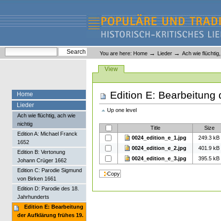
Skip
Skip
to
to
content.
navigation
Liederlexikon
Personal
Search Site
→
→
You are here:
Home
Lieder
Ach wie flüchtig
tools
Advanced Search…
Views
View
Edition E: Bearbeitung 
Home
Lieder
Up one level
Ach wie flüchtig, ach wie
nichtig
Title
Size
Edition A: Michael Franck
0024_edition_e_1.jpg
249.3 kB
1652
0024_edition_e_2.jpg
401.9 kB
Edition B: Vertonung
0024_edition_e_3.jpg
395.5 kB
Johann Crüger 1662
Edition C: Parodie Sigmund
von Birken 1661
Edition D: Parodie des 18.
Jahrhunderts
Edition E: Bearbeitung
der Aufklärung frühes 19.