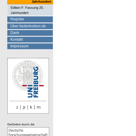
Jahrhundert
Edition F: Fassung 20.
Jahrhundert
Register
Über liederlexikon.de
Dank
Kontakt
Impressum
Gefördert durch die