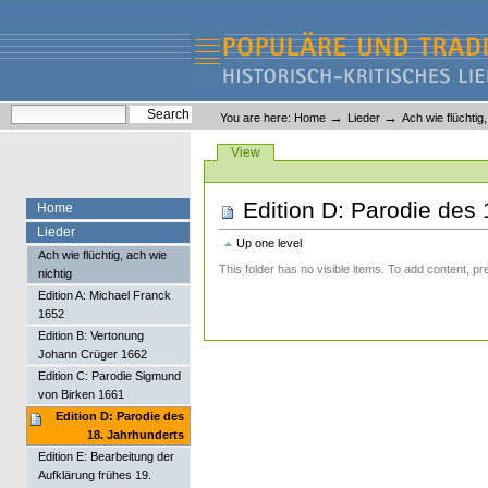
Skip
Skip
to
to
content.
navigation
Liederlexikon
Personal
Search Site
→
→
You are here:
Home
Lieder
Ach wie flüchtig
tools
Advanced Search…
Views
View
Edition D: Parodie des 
Home
Lieder
Up one level
Ach wie flüchtig, ach wie
This folder has no visible items. To add content, pr
nichtig
Edition A: Michael Franck
1652
Edition B: Vertonung
Johann Crüger 1662
Edition C: Parodie Sigmund
von Birken 1661
Edition D: Parodie des
18. Jahrhunderts
Edition E: Bearbeitung der
Aufklärung frühes 19.