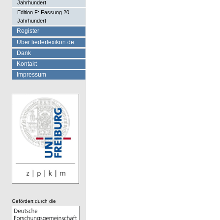
Jahrhundert
Edition F: Fassung 20.
Jahrhundert
Register
Über liederlexikon.de
Dank
Kontakt
Impressum
Gefördert durch die