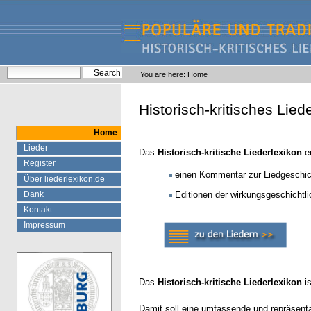
Skip
Skip
to
to
content.
navigation
Liederlexikon
Personal
Search Site
You are here:
Home
tools
Advanced Search…
Historisch-kritisches Lied
Home
Lieder
Das
Historisch-kritische Liederlexikon
en
Register
einen Kommentar zur Liedgeschic
Über liederlexikon.de
Dank
Editionen der wirkungsgeschichtli
Kontakt
Impressum
Das
Historisch-kritische Liederlexikon
is
Damit soll eine umfassende und repräsentat