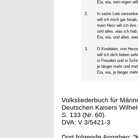
Eia, eia, sein eigen wil
2.
In seine Lieb versenke
will ich mich gar hinab,
mein Herz will ich ih
und alles, was ich hab
Eia, eia, und alles, wa
3.
O Kindelein, von Herz
will ich dich lieben seh
in Freuden und in Sch
je länger mehr und meh
Eia, eia, je länger meh
Volksliederbuch für Männe
Deutschen Kaisers Wilhelm 
S. 133 (Nr. 60).
DVA: V 3/5421-3
Dort folgende Angaben: "K