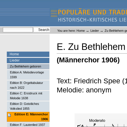
Skip
Skip
to
to
content.
navigation
Liederlexikon
Personal
Search Site
→
→
You are here:
Home
Lieder
Zu Bethlehem g
tools
Advanced Search…
E. Zu Bethlehem
Home
(Männerchor 1906)
Lieder
Zu Bethlehem geboren
Edition A: Melodievorlage
1599
Text: Friedrich Spee
Edition B: Orgeltabulatur
Melodie: anonym
nach 1622
Edition C: Erstdruck mit
Melodie 1638
Edition D: Geistliches
Volkslied 1855
Edition E: Männerchor
1906
Edition F: Lautenlied 1937