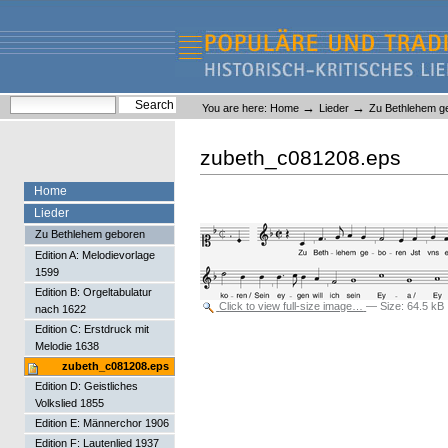
Skip
Skip
to
to
content.
navigation
Liederlexikon
Personal
Search Site
→
→
You are here:
Home
Lieder
Zu Bethlehem g
tools
Advanced Search…
zubeth_c081208.eps
Home
Lieder
Zu Bethlehem geboren
Edition A: Melodievorlage
1599
Edition B: Orgeltabulatur
Click to view full-size image…
—
Size
:
64.5 kB
nach 1622
Edition C: Erstdruck mit
Melodie 1638
zubeth_c081208.eps
Edition D: Geistliches
Volkslied 1855
Edition E: Männerchor 1906
Edition F: Lautenlied 1937