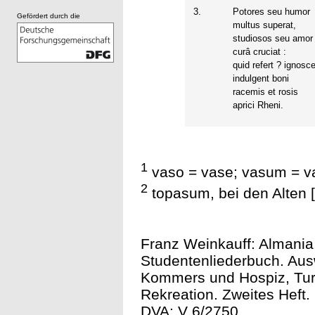
3.
Potores seu humor
Gefördert durch die
multus superat,
studiosos seu amor
curâ cruciat :
quid refert ? ignosce
indulgent boni
racemis et rosis
aprici Rheni.
1
vaso = vase; vasum = vas
2
topasum, bei den Alten [.
Franz Weinkauff: Almania
Studentenliederbuch. Ausw
Kommers und Hospiz, Tur
Rekreation. Zweites Heft. 
DVA: V 6/2750