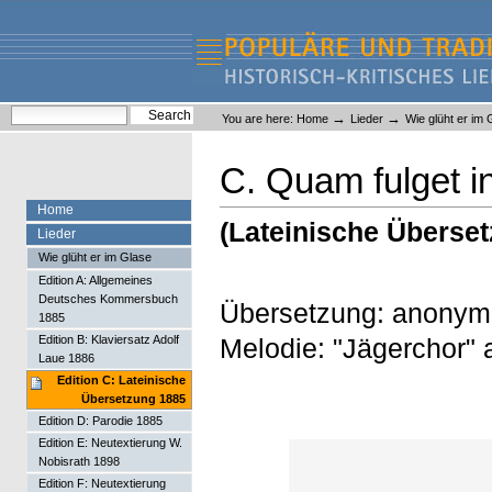
Skip
Skip
to
to
content.
navigation
Liederlexikon
Personal
Search Site
→
→
You are here:
Home
Lieder
Wie glüht er im 
tools
Advanced Search…
C. Quam fulget i
Home
(Lateinische Überse
Lieder
Wie glüht er im Glase
Edition A: Allgemeines
Deutsches Kommersbuch
Übersetzung: anonym
1885
Melodie: "Jägerchor" 
Edition B: Klaviersatz Adolf
Laue 1886
Edition C: Lateinische
Übersetzung 1885
Edition D: Parodie 1885
Edition E: Neutextierung W.
Nobisrath 1898
Edition F: Neutextierung