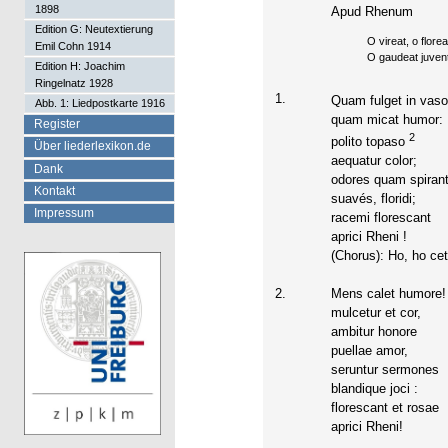
1898
Apud Rhenum
Edition G: Neutextierung
O vireat, o florea
Emil Cohn 1914
O gaudeat juvent
Edition H: Joachim
Ringelnatz 1928
1.
Quam fulget in vas
Abb. 1: Liedpostkarte 1916
quam micat humor:
Register
2
polito topaso
Über liederlexikon.de
aequatur color;
Dank
odores quam spiran
Kontakt
suavés, floridi;
Impressum
racemi florescant
aprici Rheni !
(Chorus): Ho, ho cet
2.
Mens calet humore!
mulcetur et cor,
ambitur honore
puellae amor,
seruntur sermones
blandique joci :
florescant et rosae
aprici Rheni!