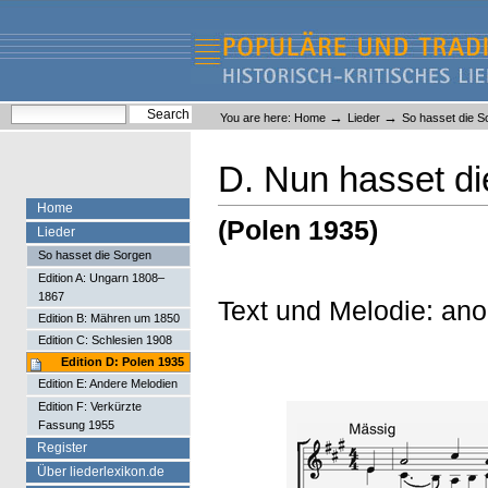
Skip
Skip
to
to
content.
navigation
Liederlexikon
Personal
Search Site
→
→
You are here:
Home
Lieder
So hasset die S
tools
Advanced Search…
D. Nun hasset d
Home
(Polen 1935)
Lieder
So hasset die Sorgen
Edition A: Ungarn 1808–
1867
Text und Melodie: an
Edition B: Mähren um 1850
Edition C: Schlesien 1908
Edition D: Polen 1935
Edition E: Andere Melodien
Edition F: Verkürzte
Fassung 1955
Register
Über liederlexikon.de