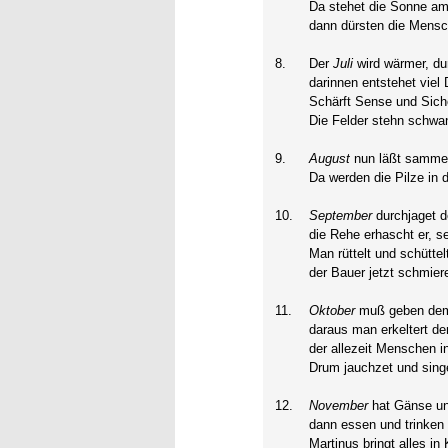
Da stehet die Sonne am
dann dürsten die Mensc
8.
Der
Juli
wird wärmer, du
darinnen entstehet viel 
Schärft Sense und Siche
Die Felder stehn schwan
9.
August
nun läßt sammel
Da werden die Pilze in
10.
September
durchjaget d
die Rehe erhascht er, se
Man rüttelt und schütt
der Bauer jetzt schmier
11.
Oktober
muß geben dem 
daraus man erkeltert den
der allezeit Menschen in
Drum jauchzet und singe
12.
November
hat Gänse u
dann essen und trinken 
Martinus bringt alles in