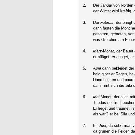
2.
Der
Januar
von Norden d
der Winter wird kräftig,
3.
Der
Februar
, der bringt
dann fasten die Mönche
gesotten, gebraten, von
was Gretchen am Feuer 
4.
März
-Monat, der Bauer
er pflüget, er dünget, e
5.
April
dann bekleidet dei
bald gibet er Regen, ba
Dann hecken und paaren
da nimmt sich die Sila 
6.
Mai
-Monat, der alles m
Tirodus sein'm Liebche
Er lieget und träumet i
als wär['] er bei Sila un
7.
Im
Juni
, da setzt man v
da grünen die Felder, da