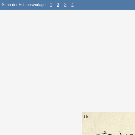
Scan der Editionsvorlage:
1
2
3
4