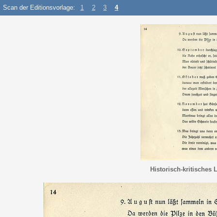
Scan der Editionsvorlage:
1
2
3
4
Historisch-kritisches 