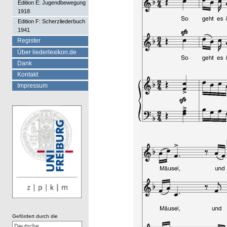
Edition E: Jugendbewegung
1918
Edition F: Scherzliederbuch
1941
Register
Über liederlexikon.de
Dank
Kontakt
Impressum
Gefördert durch die