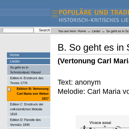
Skip
Skip
to
to
content.
navigation
Liederlexikon
Personal
Search Site
→
→
You are here:
Home
Lieder
So geht es in S
tools
Advanced Search…
B. So geht es i
Home
(Vertonung Carl Mar
Lieder
So geht es in
Schnützelputz Häusel
Edition A: Erstdruck des
Text: anonym
Textes 1776
Edition B: Vertonung
Melodie: Carl Maria 
Carl Maria von Weber
1817
Edition C: Erstdruck der
volkstümlichen Melodie
1818
Edition D: Parodie des
Vormärz 1845