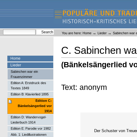
Skip
Skip
to
to
content.
navigation
Liederlexikon
Personal
Search Site
→
→
You are here:
Home
Lieder
Sabinchen war 
tools
Advanced Search…
C. Sabinchen wa
Home
(Bänkelsängerlied vo
Lieder
Sabinchen war ein
Frauenzimmer
Edition A: Erstdruck des
Text: anonym
Textes 1849
Edition B: Klavierlied 1895
Edition C:
Bänkelsängerlied vor
1914
Edition D: Wandervogel-
Liederbuch 1914
Edition E: Parodie vor 1982
Der Schuster von Treue
Abb. 1: Liedillustrationen