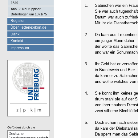
1849
1.
Sabinchen war ein Fra
Abb. 2: Neuruppiner
Sie war auch tugendhaft
Bilderbogen um 1871/75
Darum war auch zufrie
Register
Mit ihr die Dienstherrsch
Über liederlexikon.de
Dank
2.
Da kam aus Treuenbrie
ein junger Mann daher
Kontakt
der wollte das Sabinche
Impressum
und war ein Schuhmach
3.
Ihr Geld hat er versoffe
in Brantewein und Bier
da kam er zu Sabinchen
und wollte welches von i
4.
Sie konnt ihm keines g
drum stahl sie auf der St
von ihrer saubern Diens
zwei silberne Blechlöffel
5.
Doch schon nach sieb
Gefördert durch die
da kam der Diebstahl r
Da sperrt man das Sab