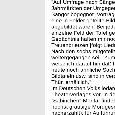
"Auf Umfrage nach Sänger
Jahrmärkten der Umgegend 
Sänger begegnet. Vortrag
eine in Felder geteilte Bi
abgebildet waren. Bei je
einzelne Feld der Tafel g
Gedächtnis haften mir no
Treuenbrietzen [folgt Liedt
Nach den sechs mitgeteil
weitergegangen sei: "Zum
weise ich darauf hin daß 
heute noch ähnliche Sach
Bildtafeln usw. sind in v
Thür. erhältlich."
Im Deutschen Volksliedarc
Theaterverlages vor, in d
"Sabinchen"-Moritat finde
höchst grausige Mordgesch
nacherzählt); für Aufführ