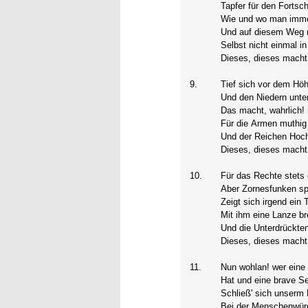
Tapfer für den Fortschr
Wie und wo man imme
Und auf diesem Weg 
Selbst nicht einmal i
Dieses, dieses macht
9.
Tief sich vor dem Hö
Und den Niedern unte
Das macht, wahrlich! 
Für die Armen muthi
Und der Reichen Hoc
Dieses, dieses macht
10.
Für das Rechte stets 
Aber Zornesfunken sp
Zeigt sich irgend ein 
Mit ihm eine Lanze b
Und die Unterdrückten
Dieses, dieses macht
11.
Nun wohlan! wer eine
Hat und eine brave Se
Schließ' sich unserm 
Bei der Menschenwürd