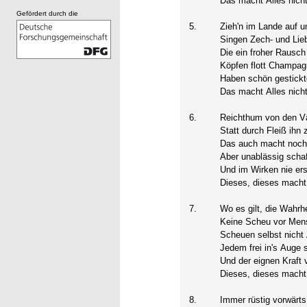
Das macht Alles nich
Gefördert durch die
5.
Zieh'n im Lande auf u
Singen Zech- und Lieb
Die ein froher Rausch 
Köpfen flott Champag
Haben schön gestickt
Das macht Alles nich
6.
Reichthum von den Vä
Statt durch Fleiß ihn 
Das auch macht noch
Aber unablässig schaf
Und im Wirken nie ers
Dieses, dieses macht
7.
Wo es gilt, die Wahrh
Keine Scheu vor Mens
Scheuen selbst nicht
Jedem frei in's Auge 
Und der eignen Kraft 
Dieses, dieses macht
8.
Immer rüstig vorwärts