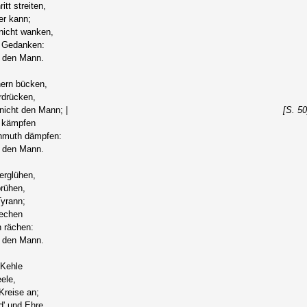
itt streiten,
r kann;
nicht wanken,
n Gedanken:
 den Mann.
hern bücken,
rdrücken,
nicht den Mann; |
[S. 50
g kämpfen
hmuth dämpfen:
 den Mann.
erglühen,
rühen,
Tyrann;
rechen
 rächen:
 den Mann.
 Kehle
ele,
Kreise an;
' und Ehre,