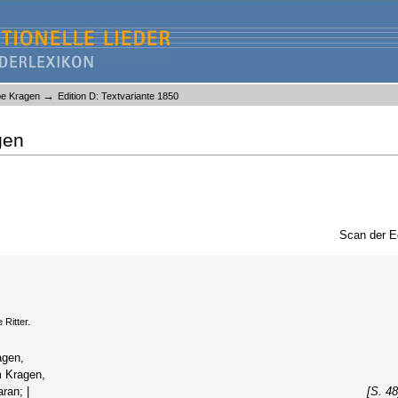
→
lbe Kragen
Edition D: Textvariante 1850
gen
Scan der E
 Ritter.
agen,
m Kragen,
ran; |
[S. 48