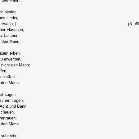
t den Mann.
nd nieder,
es-Lieder,
ersann; |
[S. 49
ner-Flaschen,
e Taschen:
t den Mann.
tern erben,
zu erwerben,
 nicht den Mann;
fen,
chlaffen:
 den Mann.
eit sagen,
chen tragen,
 Acht und Bann;
schauen,
vertrauen:
 den Mann.
 schreiten,