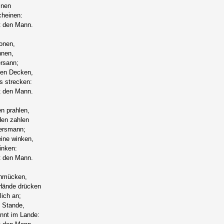
inen
cheinen:
t den Mann.
ronen,
hnen,
ersann;
'nen Decken,
s strecken:
t den Mann.
n prahlen,
den zahlen
ersmann;
ine winken,
inken:
t den Mann.
chmücken,
Hände drücken
ich an;
 Stande,
nt im Lande: