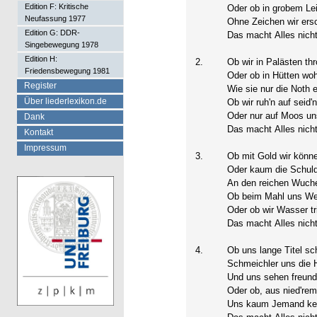
Edition F: Kritische
Oder ob in grobem Le
Neufassung 1977
Ohne Zeichen wir ers
Edition G: DDR-
Das macht Alles nich
Singebewegung 1978
Edition H:
2.
Ob wir in Palästen th
Friedensbewegung 1981
Oder ob in Hütten wo
Register
Wie sie nur die Noth 
Über liederlexikon.de
Ob wir ruh'n auf seid
Oder nur auf Moos un
Dank
Das macht Alles nich
Kontakt
Impressum
3.
Ob mit Gold wir könne
Oder kaum die Schul
An den reichen Wuch
Ob beim Mahl uns We
Oder ob wir Wasser tr
Das macht Alles nich
4.
Ob uns lange Titel s
Schmeichler uns die 
Und uns sehen freundl
Oder ob, aus nied'rem
Uns kaum Jemand ken