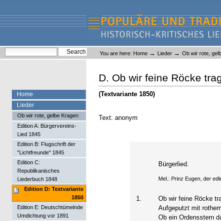
Skip
Skip
to
to
content.
navigation
Liederlexikon
Personal
Search Site
→
→
You are here:
Home
Lieder
Ob wir rote, ge
tools
Advanced Search…
D. Ob wir feine Röcke tra
(Textvariante 1850)
Home
Lieder
Ob wir rote, gelbe Kragen
Text: anonym
Edition A: Bürgervereins-
Lied 1845
Edition B: Flugschrift der
"Lichtfreunde" 1845
Edition C:
Bürgerlied.
Republikanisches
Mel.: Prinz Eugen, der edle
Liederbuch 1848
Edition D: Textvariante
1850
1.
Ob wir feine Röcke tr
Edition E: Deutschtümelnde
Aufgeputzt mit rothe
Umdichtung vor 1891
Ob ein Ordensstern da