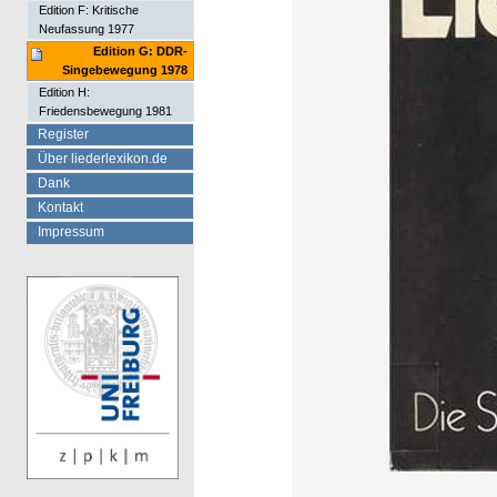
Edition F: Kritische
Neufassung 1977
Edition G: DDR-
Singebewegung 1978
Edition H:
Friedensbewegung 1981
Register
Über liederlexikon.de
Dank
Kontakt
Impressum