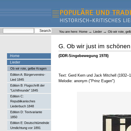
Skip
Skip
to
to
content.
navigation
Liederlexikon
Personal
Search Site
→
→
You are here:
Home
Lieder
Ob wir rote, ge
tools
Advanced Search…
G. Ob wir just im schöne
(DDR-Singebewegung 1978)
Home
Lieder
Ob wir rote, gelbe Kragen
Edition A: Bürgervereins-
Text: Gerd Kern und Jack Mitchell (1932–
Lied 1845
Melodie: anonym ("Prinz Eugen")
Edition B: Flugschrift der
"Lichtfreunde" 1845
Edition C:
Republikanisches
Liederbuch 1848
Edition D: Textvariante
1850
Edition E: Deutschtümelnde
Umdichtung vor 1891