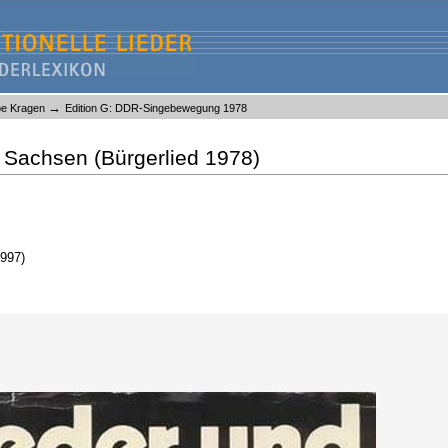
→
lbe Kragen
Edition G: DDR-Singebewegung 1978
n Sachsen (Bürgerlied 1978)
1997)