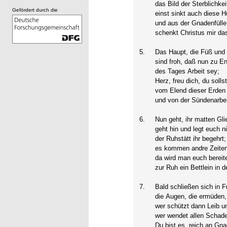
das Bild der Sterblichkei
Gefördert durch die
einst sinkt auch diese Hü
und aus der Gnadenfülle
schenkt Christus mir da
5.
Das Haupt, die Füß und
sind froh, daß nun zu E
des Tages Arbeit sey;
Herz, freu dich, du soll
vom Elend dieser Erden
und von der Sündenarbeit
6.
Nun geht, ihr matten Gli
geht hin und legt euch n
der Ruhstätt ihr begehrt;
es kommen andre Zeite
da wird man euch bereit
zur Ruh ein Bettlein in d
7.
Bald schließen sich in F
die Augen, die ermüden,
wer schützt dann Leib u
wer wendet allen Schad
Du bist es, reich an Gn