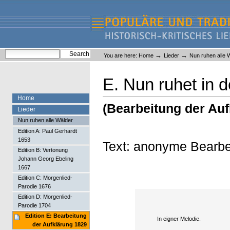
Skip
Skip
to
to
content.
navigation
Liederlexikon
Personal
Search Site
→
→
You are here:
Home
Lieder
Nun ruhen alle 
tools
Advanced Search…
E. Nun ruhet in 
Home
(Bearbeitung der Auf
Lieder
Nun ruhen alle Wälder
Edition A: Paul Gerhardt
1653
Text: anonyme Bearbe
Edition B: Vertonung
Johann Georg Ebeling
1667
Edition C: Morgenlied-
Parodie 1676
Edition D: Morgenlied-
Parodie 1704
Edition E: Bearbeitung
In eigner Melodie.
der Aufklärung 1829