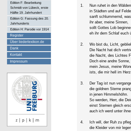
Edition F: Bearbeitung
1.
Nun ruhet in den Wälder
Schmidt von Lübeck, erste
in Städten und auf Felde
Hälfte 19. Jahrhundert
sanft schlummernd, was 
Edition G: Fassung des 20.
ihr aber, meine Sinnen,
Jahrhunderts
sollt Gottes Lob beginne
Edition H: Parodie vor 1914
eh ihr dem Schlaf euch 
Register
Über liederlexikon.de
2.
Wo bist du, Licht, gebli
Dank
Die Nacht hat dich vertr
Kontakt
die Nacht, des Lichtes F
Doch eine andre Sonne,
Impressum
mein Jesus, meine Won
ists, die mir hell im Her
3.
Der Tag ist nun vergang
die goldnen Sterne pran
in jenen Himmelshöhn.
So werden, Herr, die De
einst Sternen gleich ers
auch ich werd unter ihne
4.
Ich will, der Ruh zu pfle
die Kleider von mir legen