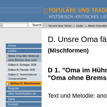
Skip
Skip
to
to
content.
navigation
Liederlexikon
Personal
Search Site
→
→
You are here:
Home
Lieder
Meine Oma fähr
tools
Advanced Search…
D. Unsre Oma fäh
Home
(Mischformen)
Lieder
Meine Oma fährt Motorrad
ohne Bremse ohne Licht
Edition A: Schlager 1928
D 1. "Oma im Hühn
Edition B: Parodie 1930
Edition C: Humoristische
"Oma ohne Brems
Zusatzstrophen
Edition D: Mischformen
Register
Über liederlexikon.de
Text und Melodie: an
Dank
Kontakt