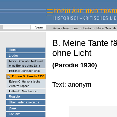
Skip
Skip
to
to
content.
navigation
Liederlexikon
Personal
Search Site
→
→
You are here:
Home
Lieder
Meine Oma fähr
tools
Advanced Search…
B. Meine Tante f
Home
ohne Licht
Lieder
Meine Oma fährt Motorrad
(Parodie 1930)
ohne Bremse ohne Licht
Edition A: Schlager 1928
Edition B: Parodie 1930
Edition C: Humoristische
Text: anonym
Zusatzstrophen
Edition D: Mischformen
Register
Über liederlexikon.de
Dank
Kontakt