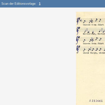
Scan der Editionsvorlage:
1