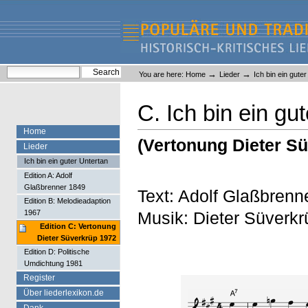
Skip
Skip
to
to
content.
navigation
Liederlexikon
Personal
Search Site
→
→
You are here:
Home
Lieder
Ich bin ein gute
tools
Advanced Search…
C. Ich bin ein gu
Home
(Vertonung Dieter S
Lieder
Ich bin ein guter Untertan
Edition A: Adolf
Glaßbrenner 1849
Text: Adolf Glaßbrenn
Edition B: Melodieadaption
Musik: Dieter Süverkr
1967
Edition C: Vertonung
Dieter Süverkrüp 1972
Edition D: Politische
Umdichtung 1981
Register
Über liederlexikon.de