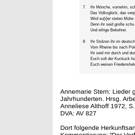
7.
Ihr Mönche, vornehm, sc
Das Volksglück, das verp
Wird eu[r]er steten Mühe 
Denn ihr seid große schu 
Und eifrige Bekehrer.
8.
Ihr Stolzen ihr im deutsc
Vom Rheine bis nach Pol
Ihr seid mir durch und du
Euch soll der Kuckuck ho
Euch weisen Friedenshel
Annemarie Stern: Lieder ge
Jahrhunderten. Hrsg. Arb
Anneliese Althoff 1972, S.
DVA: AV 827
Dort folgende Herkunftsan
Kommentierung: "Der Verf