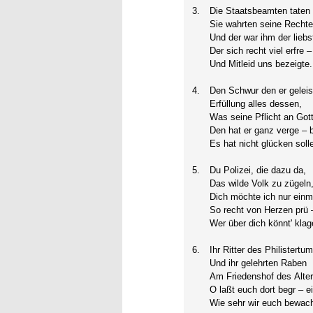
3.
Die Staatsbeamten taten 
Sie wahrten seine Rechte
Und der war ihm der lieb
Der sich recht viel erfre 
Und Mitleid uns bezeigte.
4.
Den Schwur den er geleis
Erfüllung alles dessen,
Was seine Pflicht an Gott
Den hat er ganz verge – 
Es hat nicht glücken solle
5.
Du Polizei, die dazu da,
Das wilde Volk zu zügeln
Dich möchte ich nur einm
So recht von Herzen prü –
Wer über dich könnt' klag
6.
Ihr Ritter des Philistertu
Und ihr gelehrten Raben
Am Friedenshof des Alte
O laßt euch dort begr – e
Wie sehr wir euch bewac