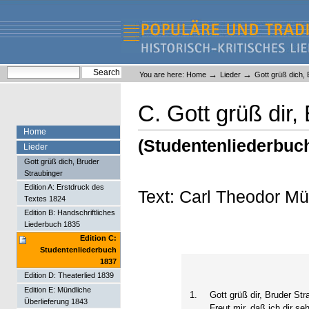
Skip
Skip
to
to
content.
navigation
Liederlexikon
Personal
Search Site
→
→
You are here:
Home
Lieder
Gott grüß dich, 
tools
Advanced Search…
C. Gott grüß dir,
Home
(Studentenliederbuc
Lieder
Gott grüß dich, Bruder
Straubinger
Edition A: Erstdruck des
Text: Carl Theodor Mü
Textes 1824
Edition B: Handschriftliches
Liederbuch 1835
Edition C:
Studentenliederbuch
1837
Edition D: Theaterlied 1839
Edition E: Mündliche
1.
Gott grüß dir, Bruder Str
Überlieferung 1843
Freut mir, daß ich dir se