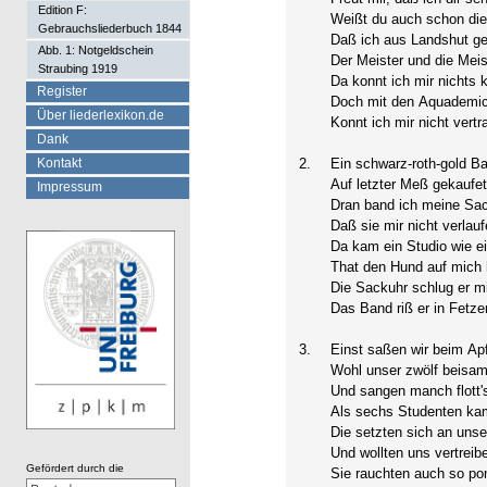
Edition F:
Weißt du auch schon die
Gebrauchsliederbuch 1844
Daß ich aus Landshut g
Abb. 1: Notgeldschein
Der Meister und die Meis
Straubing 1919
Da konnt ich mir nichts 
Register
Doch mit den Aquademic
Über liederlexikon.de
Konnt ich mir nicht vertr
Dank
Kontakt
2.
Ein schwarz-roth-gold Ba
Auf letzter Meß gekaufet
Impressum
Dran band ich meine Sac
Daß sie mir nicht verlauf
Da kam ein Studio wie e
That den Hund auf mich 
Die Sackuhr schlug er m
Das Band riß er in Fetze
3.
Einst saßen wir beim Apf
Wohl unser zwölf beisa
Und sangen manch flott's
Als sechs Studenten ka
Die setzten sich an unse
Und wollten uns vertreib
Gefördert durch die
Sie rauchten auch so p