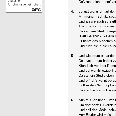
Daß man nicht konnt' ver
4.
Jüngst gieng ich auf de
Mit meinem Schatz spat
Und als sie auch so zärtl
That mich's zu Thränen 
Da kam ein Studio herge
"Herr Gaisbock Sie erlau
Er nahm das Mädchen be
Und führt sie in die Laub
5.
Und wiederum ein ander
Des Nachts um halber z
Stand ich vor ihrer Kam
Und schwur ihr ewige Tr
Da sah ein Studio oben 
Und eh' ich's konnt vers
Goß er den Nachttopf au
Da stank ich zum krepir
6.
Nun reis' ich über Zürch
Um dort ganz zu verblei
Und soll das Mädel schw
Herr Bruder wird mir's sc