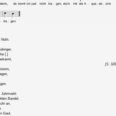
 Noth.
ubinger,
he [.]
 bekannt,
[S. 326
sterin,
lagen,
agen.
m Jahrmarkt
olden Bandel;
uhr an,
n.
in Gaul,