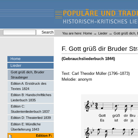
Skip
Skip
to
to
content.
navigation
Liederlexikon
Personal
Search Site
→
→
You are here:
Home
Lieder
Gott grüß dich, 
tools
Advanced Search…
F. Gott grüß dir Bruder St
(Gebrauchsliederbuch 1844)
Home
Lieder
Gott grüß dich, Bruder
Text: Carl Theodor Müller (1796–1873)
Straubinger
Melodie: anonym
Edition A: Erstdruck des
Textes 1824
Edition B: Handschriftliches
Liederbuch 1835
Edition C:
Studentenliederbuch 1837
Edition D: Theaterlied 1839
Edition E: Mündliche
Überlieferung 1843
Edition F: