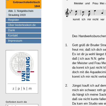
Gebrauchsliederbuch
1844
Abb. 1: Notgeldschein
Straubing 1919
Register
Über liederlexikon.de
Dank
Kontakt
Des Handwerksburschen
Impressum
1.
Gott grüß dir Bruder Stra
freut mir, daß ich dich se
Es ist dir ja wohl längst
daß | ich aus N.N. gehe
der Meister und Frau Mei
da konnt ich just nicht k
doch mit die Aquadecimi
konnt ich mir nicht vertr
2.
Jüngst kauft ich auf de
mich ein schwarz roth g
da hängt ich meine Sack
daß sie nicht kunte falle
Gefördert durch die
Da kam ein Studio wie e