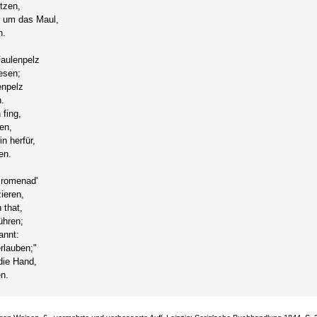
etzen,
r um das Maul,
n.
Faulenpelz
esen;
enpelz
.
 fing,
en,
n herfür,
en.
Promenad'
ieren,
 that,
ühren;
annt:
rlauben;"
die Hand,
en.