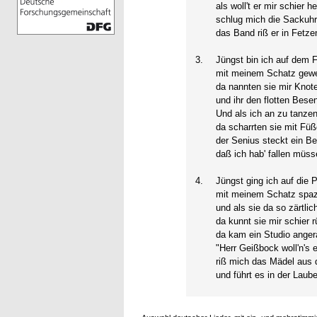
als woll't er mir schier h
schlug mich die Sackuh
das Band riß er in Fetze
3.
Jüngst bin ich auf dem 
mit meinem Schatz gew
da nannten sie mir Knot
und ihr den flotten Besen
Und als ich an zu tanzen
da scharrten sie mit Füß
der Senius steckt ein Bei
daß ich hab' fallen müss
4.
Jüngst ging ich auf die 
mit meinem Schatz spaz
und als sie da so zärtlich
da kunnt sie mir schier r
da kam ein Studio anger
"Herr Geißbock woll'n's e
riß mich das Mädel aus 
und führt es in der Laub